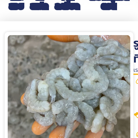
สวย
สเปก
ละเอียด
ตอน
ท
เ