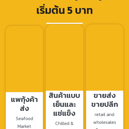
เริ่มต้น 5 บาท
สินค้าแบบ
ขายส่ง
แพกุ้งค้า
เย็นและ
ขายปลีก
ส่ง
แช่แข็ง
retail and
Seafood
wholesales
Chilled &
Market